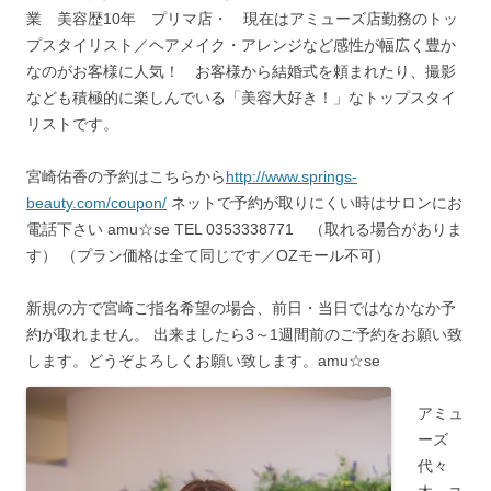
業 美容歴10年 プリマ店・ 現在はアミューズ店勤務のトッ
プスタイリスト／ヘアメイク・アレンジなど感性が幅広く豊か
なのがお客様に人気！ お客様から結婚式を頼まれたり、撮影
なども積極的に楽しんでいる「美容大好き！」なトップスタイ
リストです。
宮崎佑香の予約はこちらから
http://www.springs-
beauty.com/coupon/
ネットで予約が取りにくい時はサロンにお
電話下さい amu☆se TEL 0353338771 （取れる場合がありま
す） （プラン価格は全て同じです／OZモール不可）
新規の方で宮崎ご指名希望の場合、前日・当日ではなかなか予
約が取れません。 出来ましたら3～1週間前のご予約をお願い致
します。どうぞよろしくお願い致します。amu☆se
アミュ
ーズ
代々