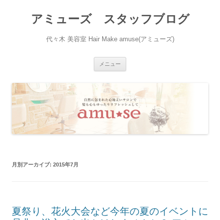
アミューズ スタッフブログ
代々木 美容室 Hair Make amuse(アミューズ)
コ
メニュー
ン
テ
ン
ツ
へ
ス
キ
ッ
プ
月別アーカイブ:
2015年7月
夏祭り、花火大会など今年の夏のイベントに