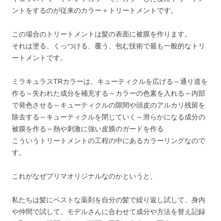
ントをするのが従来のカラー＋トリートメントです。
この場合のトリートメントは髪の表面に被膜を作ります。
それは塗る、くっつける、覆う、包む技術で最も一般的なトリ
ートメントです。
ミラキュラスTRカラーは、キューティクルを広げる～通り道を
作る～失われた成分を補充する～カラーの色素を入れる～内部
で発色させる～キューティクルの隙間や頭皮のアルカリ残留を
除去する～キューティクルを閉じていく～滑らかになる成分の
被膜を作る～熱や刺激に強い皮膜のガードを作る
こういうトリートメントの工程の中にあるカラーリングなので
す。
これがなぜプリマオリジナルなのかというと、
私たちは髪にベストな薬剤を自分の髪で繰り返し試して、身内
や仲間で試して、モデルさんに合わせて成分や方法を替え記録