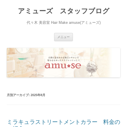
アミューズ スタッフブログ
代々木 美容室 Hair Make amuse(アミューズ)
コ
メニュー
ン
テ
ン
ツ
へ
ス
キ
ッ
プ
月別アーカイブ:
2025年8月
ミラキュラストリートメントカラー 料金の