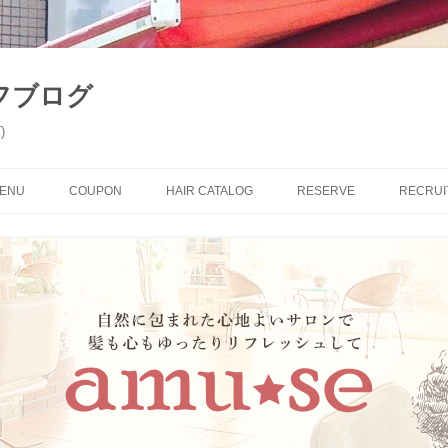
フブログ
)
コ
ン
ENU
COUPON
HAIR CATALOG
RESERVE
RECRUI
テ
ン
ツ
へ
ス
キ
ッ
プ