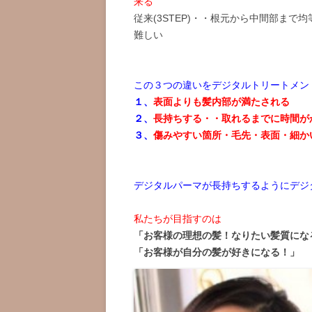
来る
従来(3STEP)・・根元から中間部ま
難しい
この３つの違いをデジタルトリートメン
１、
表面よりも髪内部が満たされる
２、
長持ちする・・取れるまでに時間が
３、
傷みやすい箇所・毛先・表面・細か
デジタルパーマが長持ちするようにデジ
私たちが目指すのは
「お客様の理想の髪！なりたい髪質にな
「お客様が自分の髪が好きになる！」