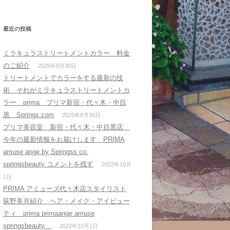
索
:
最近の投稿
ミラキュラストリートメントカラー 料金
のご紹介
2025年8月30日
トリートメントでカラーをする最新の技
術 それがミラキュラストリートメントカ
ラー prima プリマ新宿・代々木・中目
黒 Springs.com
2025年8月30日
プリマ美容室 新宿・代々木・中目黒店
今年の最新情報をお届けします PRIMA
amuse ange by Springss co.
springsbeauty コメントを残す
2022年10月
1日
PRIMA アミューズ代々木店スタイリスト
荻野美月紹介 ヘア・メイク・アイビュー
ティ prima primaange amuse
springsbeauty
2022年10月1日