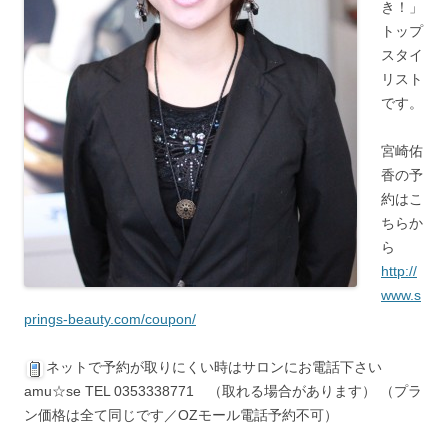
き！」
トップ
スタイ
リスト
です。
宮崎佑
香の予
約はこ
ちらか
ら
http://
www.s
prings-beauty.com/coupon/
ネットで予約が取りにくい時はサロンにお電話下さい
amu☆se TEL 0353338771 （取れる場合があります） （プラ
ン価格は全て同じです／OZモール電話予約不可）