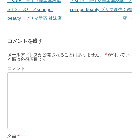
ナ
／Vol.5 資生堂美容学校卒
／Vol.3 資生堂美容学校卒 ／
ビ
SHISEIDO ／springs-
springs-beauty プリマ新宿 姉妹
ゲ
beauty プリマ新宿 姉妹店
店
→
ー
シ
コメントを残す
ョ
ン
メールアドレスが公開されることはありません。
*
が付いてい
る欄は必須項目です
コメント
名前
*