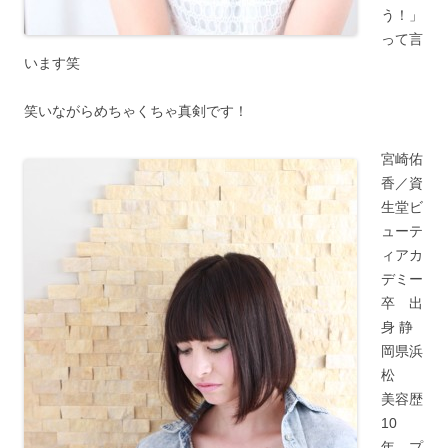
う！」
って言
います笑
笑いながらめちゃくちゃ真剣です！
宮崎佑
香／資
生堂ビ
ューテ
ィアカ
デミー
卒 出
身 静
岡県浜
松
美容歴
10
年 プ