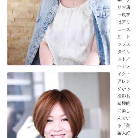
リマ店
～現在
はアミ
ューズ
店 ト
ップス
タイリ
スト／
ヘアメ
イク・
アレン
ジから
撮影も
積極的
に楽し
んでい
る「美
容大好