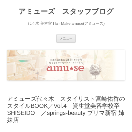
アミューズ スタッフブログ
代々木 美容室 Hair Make amuse(アミューズ)
コ
メニュー
ン
テ
ン
ツ
へ
ス
キ
ッ
プ
アミューズ代々木 スタイリスト宮崎佑香の
スタイルBOOK／Vol.4 資生堂美容学校卒
SHISEIDO ／springs-beauty プリマ新宿 姉
妹店