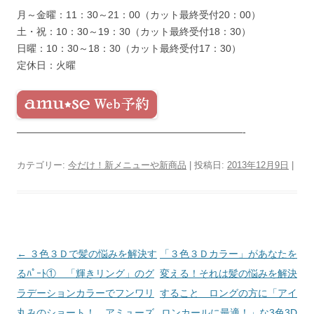
月～金曜：11：30～21：00（カット最終受付20：00）
土・祝：10：30～19：30（カット最終受付18：30）
日曜：10：30～18：30（カット最終受付17：30）
定休日：火曜
———————————————————————-
カテゴリー:
今だけ！新メニューや新商品
| 投稿日:
2013年12月9日
|
投
←
３色３Ｄで髪の悩みを解決す
「３色３Ｄカラー」があなたを
稿
るﾊﾟｰﾄ① 「輝きリング」のグ
変える！それは髪の悩みを解決
ナ
ラデーションカラーでフンワリ
すること ロングの方に「アイ
ビ
丸みのショート！ アミューズ
ロンカールに最適！」な3色3D