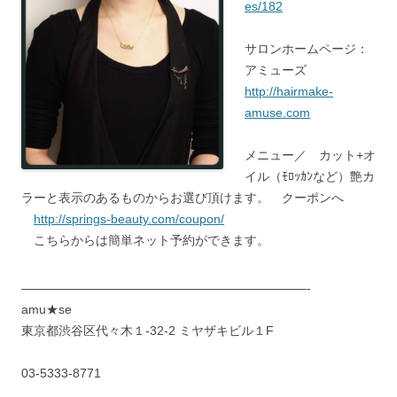
es/182
サロンホームページ：
アミューズ
http://hairmake-
amuse.com
メニュー／ カット+オ
イル（ﾓﾛｯｶﾝなど）艶カ
ラーと表示のあるものからお選び頂けます。 クーポンへ
http://springs-beauty.com/coupon/
こちらからは簡単ネット予約ができます。
———————————————————————-
amu★se
東京都渋谷区代々木１-32-2 ミヤザキビル１F
03-5333-8771