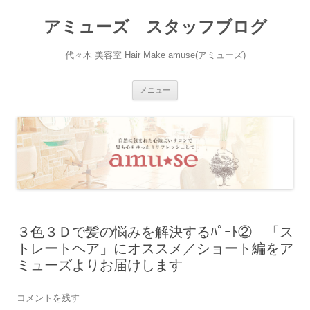
アミューズ スタッフブログ
代々木 美容室 Hair Make amuse(アミューズ)
コ
メニュー
ン
テ
ン
ツ
へ
ス
キ
ッ
プ
３色３Ｄで髪の悩みを解決するﾊﾟｰﾄ② 「ス
トレートヘア」にオススメ／ショート編をア
ミューズよりお届けします
コメントを残す