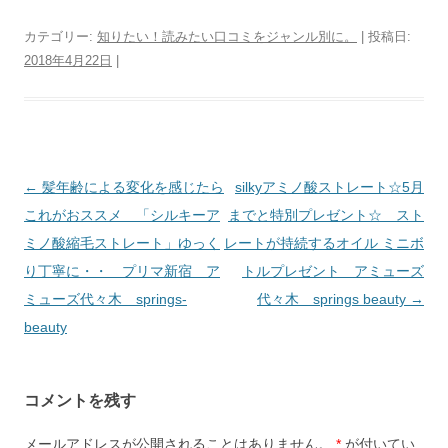
カテゴリー:
知りたい！読みたい口コミをジャンル別に。
| 投稿日:
2018年4月22日
|
投
←
髪年齢による変化を感じたら
silkyアミノ酸ストレート☆5月
稿
これがおススメ 「シルキーア
までと特別プレゼント☆ スト
ナ
ミノ酸縮毛ストレート」ゆっく
レートが持続するオイル ミニボ
ビ
り丁寧に・・ プリマ新宿 ア
トルプレゼント アミューズ
ゲ
ミューズ代々木 springs-
代々木 springs beauty
→
ー
beauty
シ
ョ
コメントを残す
ン
メールアドレスが公開されることはありません。
*
が付いてい