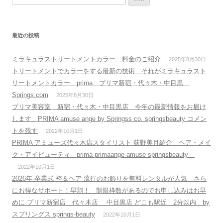
索
:
最近の投稿
ミラキュラストリートメントカラー 料金のご紹介
2025年8月30日
トリートメントでカラーをする最新の技術 それがミラキュラスト
リートメントカラー prima プリマ新宿・代々木・中目黒
Springs.com
2025年8月30日
プリマ美容室 新宿・代々木・中目黒店 今年の最新情報をお届け
します PRIMA amuse ange by Springss co. springsbeauty コメン
トを残す
2022年10月1日
PRIMA アミューズ代々木店スタイリスト 荻野美月紹介 ヘア・メイ
ク・アイビューティ prima primaange amuse springsbeauty
2022年10月1日
2026年 卒業式 袴＆ヘア 流行のお飾りを無料レンタルが人気 さら
にお得なサポート！早割！ 制限枠数があるのでお申し込みはお早
めに プリマ新宿店 代々木店 中目黒店 どこも駅近 2分以内 by
スプリングス springs-beauty
2022年10月1日