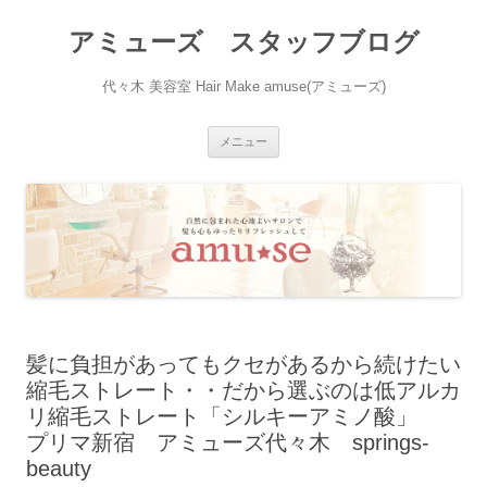
アミューズ スタッフブログ
代々木 美容室 Hair Make amuse(アミューズ)
コ
メニュー
ン
テ
ン
ツ
へ
ス
キ
ッ
プ
髪に負担があってもクセがあるから続けたい
縮毛ストレート・・だから選ぶのは低アルカ
リ縮毛ストレート「シルキーアミノ酸」
プリマ新宿 アミューズ代々木 springs-
beauty