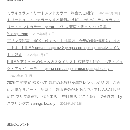
ミラキュラストリートメントカラー 料金のご紹介
2025年8月30日
トリートメントでカラーをする最新の技術 それがミラキュラスト
リートメントカラー prima プリマ新宿・代々木・中目黒
Springs.com
2025年8月30日
プリマ美容室 新宿・代々木・中目黒店 今年の最新情報をお届け
します PRIMA amuse ange by Springss co. springsbeauty コメン
トを残す
2022年10月1日
PRIMA アミューズ代々木店スタイリスト 荻野美月紹介 ヘア・メイ
ク・アイビューティ prima primaange amuse springsbeauty
2022年10月1日
2026年 卒業式 袴＆ヘア 流行のお飾りを無料レンタルが人気 さら
にお得なサポート！早割！ 制限枠数があるのでお申し込みはお早
めに プリマ新宿店 代々木店 中目黒店 どこも駅近 2分以内 by
スプリングス springs-beauty
2022年10月1日
最近のコメント