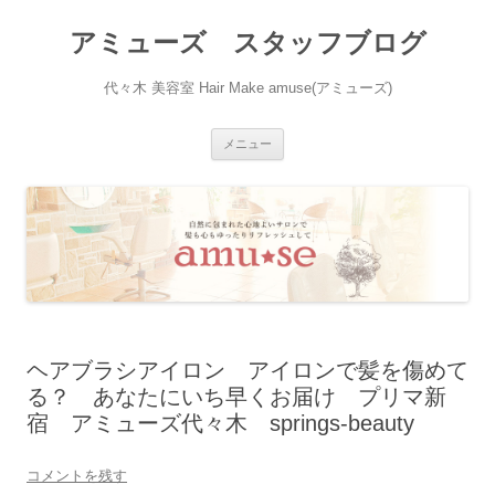
アミューズ スタッフブログ
代々木 美容室 Hair Make amuse(アミューズ)
コ
メニュー
ン
テ
ン
ツ
へ
ス
キ
ッ
プ
ヘアブラシアイロン アイロンで髪を傷めて
る？ あなたにいち早くお届け プリマ新
宿 アミューズ代々木 springs-beauty
コメントを残す