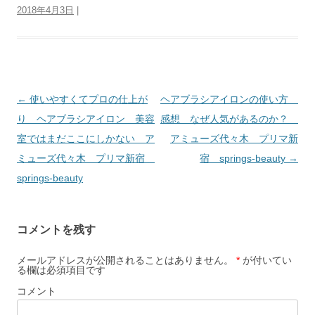
2018年4月3日
|
投
←
使いやすくてプロの仕上が
ヘアブラシアイロンの使い方
稿
り ヘアブラシアイロン 美容
感想 なぜ人気があるのか？
ナ
室ではまだここにしかない ア
アミューズ代々木 プリマ新
ビ
ミューズ代々木 プリマ新宿
宿 springs-beauty
→
ゲ
springs-beauty
ー
シ
コメントを残す
ョ
ン
メールアドレスが公開されることはありません。
*
が付いてい
る欄は必須項目です
コメント