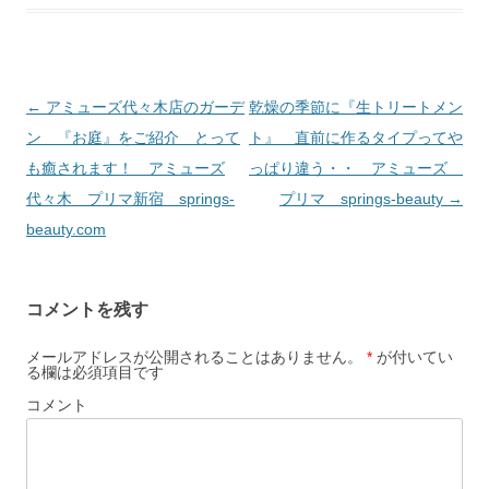
投
←
アミューズ代々木店のガーデ
乾燥の季節に『生トリートメン
稿
ン 『お庭』をご紹介 とって
ト』 直前に作るタイプってや
ナ
も癒されます！ アミューズ
っぱり違う・・ アミューズ
ビ
代々木 プリマ新宿 springs-
プリマ springs-beauty
→
ゲ
beauty.com
ー
シ
コメントを残す
ョ
ン
メールアドレスが公開されることはありません。
*
が付いてい
る欄は必須項目です
コメント