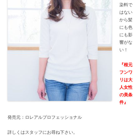
染料で
はない
から髪
にも色
にも影
響がな
い！
『根元
フンワ
リは大
人女性
の美条
件』
発売元：ロレアルプロフェッショナル
詳しくはスタッフにお尋ね下さい。