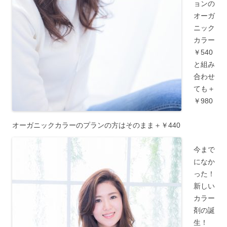
ョンの
オーガ
ニック
カラー
￥540
と組み
合わせ
ても＋
￥980
オーガニックカラーのプランの方はそのまま＋￥440
今まで
になか
った！
新しい
カラー
剤の誕
生！