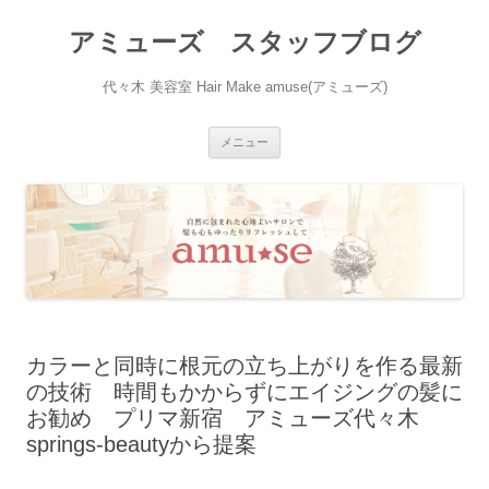
アミューズ スタッフブログ
代々木 美容室 Hair Make amuse(アミューズ)
コ
メニュー
ン
テ
ン
ツ
へ
ス
キ
ッ
プ
カラーと同時に根元の立ち上がりを作る最新
の技術 時間もかからずにエイジングの髪に
お勧め プリマ新宿 アミューズ代々木
springs-beautyから提案