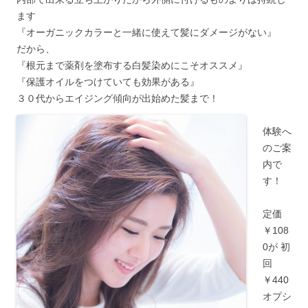
ます
『オーガニックカラーと一緒に使えて髪にダメージがない』
だから、
『根元まで薬剤を塗布する白髪染めにこそオススメ』
『保護オイルをつけていても効果がある』
３０代からエイジング傾向が出始めた髪まで！
体験へ
のご案
内で
す！
定価
￥108
0が 初
回
￥440
オプシ