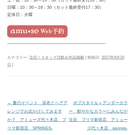
日曜：10：30～18：30（カット最終受付17：30）
定休日：火曜
———————————————————————-
カテゴリー:
注目！スタッフ活動＆作品掲載
| 投稿日:
2017年8月20
日
|
投
←
夏のイベント 浴衣とヘアア
ボブスタイル＋アンダーカラ
稿
レンジでお出かけしてみます
ー 鮮やかなカラーにみんなが
ナ
か？ アミューズ代々木店 プ
注目 プリマ新宿店 アミュー
ビ
リマ新宿店 SPRINGS-
ズ代々木店 springs-