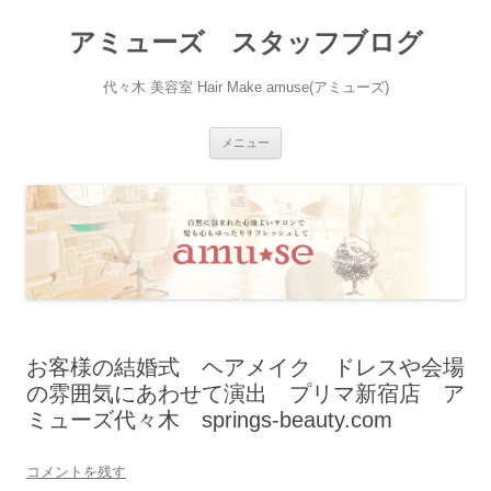
アミューズ スタッフブログ
代々木 美容室 Hair Make amuse(アミューズ)
コ
メニュー
ン
テ
ン
ツ
へ
ス
キ
ッ
プ
お客様の結婚式 ヘアメイク ドレスや会場
の雰囲気にあわせて演出 プリマ新宿店 ア
ミューズ代々木 springs-beauty.com
コメントを残す