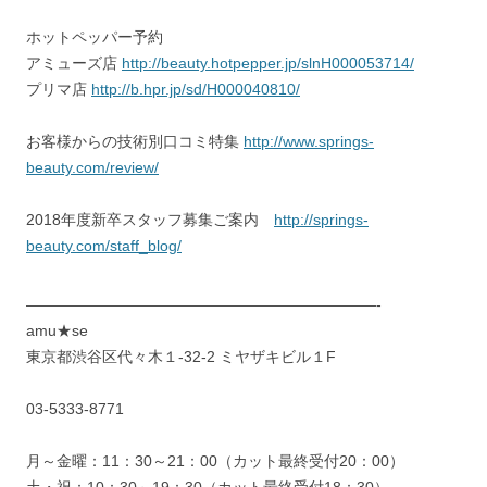
ホットペッパー予約
アミューズ店
http://beauty.hotpepper.jp/slnH000053714/
プリマ店
http://b.hpr.jp/sd/H000040810/
お客様からの技術別口コミ特集
http://www.springs-
beauty.com/review/
2018年度新卒スタッフ募集ご案内
http://springs-
beauty.com/staff_blog/
———————————————————————-
amu★se
東京都渋谷区代々木１-32-2 ミヤザキビル１F
03-5333-8771
月～金曜：11：30～21：00（カット最終受付20：00）
土・祝：10：30～19：30（カット最終受付18：30）